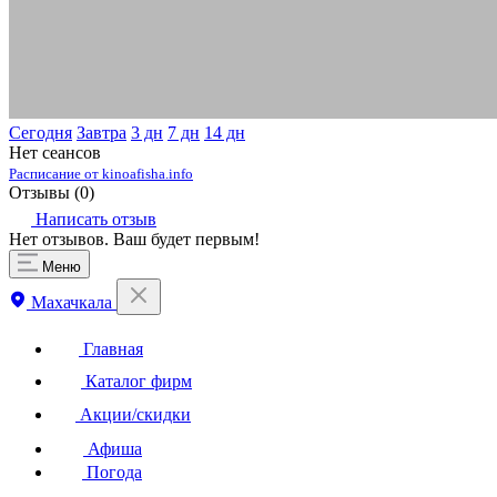
Сегодня
Завтра
3 дн
7 дн
14 дн
Нет сеансов
Расписание от kinoafisha.info
Отзывы (
0
)
Написать отзыв
Нет отзывов. Ваш будет первым!
Меню
Махачкала
Главная
Каталог фирм
Акции/скидки
Афиша
Погода