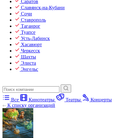
Саратов
Славянск-на-Кубани
Сочи
Ставрополь
Таганрог
Туапсе
Усть-Лабинск
Хасавюрт
Черкесск
Шахты
Элиста
Энгельс
Все
Кинотеатры
Театры
Концерты
К списку организаций