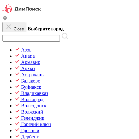
Выберите город
Close
Азов
Анапа
Армавир
Архыз
Астрахань
Балаково
Буйнакск
Владикавказ
Волгоград
Волгодонск
Волжский
Геленджик
Горячий ключ
Грозный
Дербент