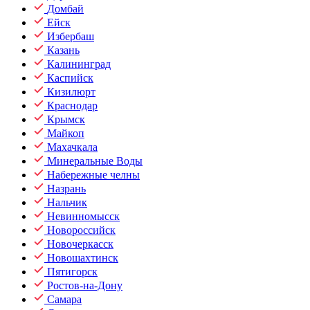
Домбай
Ейск
Избербаш
Казань
Калининград
Каспийск
Кизилюрт
Краснодар
Крымск
Майкоп
Махачкала
Минеральные Воды
Набережные челны
Назрань
Нальчик
Невинномысск
Новороссийск
Новочеркасск
Новошахтинск
Пятигорск
Ростов-на-Дону
Самара