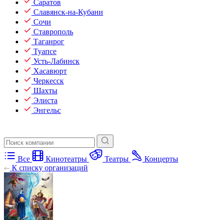
Саратов
Славянск-на-Кубани
Сочи
Ставрополь
Таганрог
Туапсе
Усть-Лабинск
Хасавюрт
Черкесск
Шахты
Элиста
Энгельс
Все
Кинотеатры
Театры
Концерты
К списку организаций