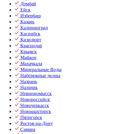
Домбай
Ейск
Избербаш
Казань
Калининград
Каспийск
Кизилюрт
Краснодар
Крымск
Майкоп
Махачкала
Минеральные Воды
Набережные челны
Назрань
Нальчик
Невинномысск
Новороссийск
Новочеркасск
Новошахтинск
Пятигорск
Ростов-на-Дону
Самара