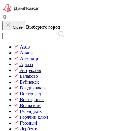
Выберите город
Close
Азов
Анапа
Армавир
Архыз
Астрахань
Балаково
Буйнакск
Владикавказ
Волгоград
Волгодонск
Волжский
Геленджик
Горячий ключ
Грозный
Дербент