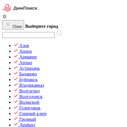
Выберите город
Close
Азов
Анапа
Армавир
Архыз
Астрахань
Балаково
Буйнакск
Владикавказ
Волгоград
Волгодонск
Волжский
Геленджик
Горячий ключ
Грозный
Дербент