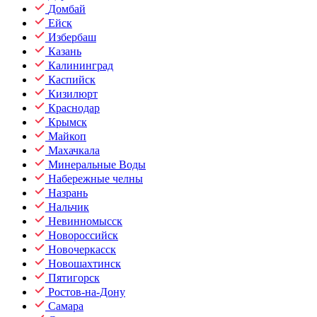
Домбай
Ейск
Избербаш
Казань
Калининград
Каспийск
Кизилюрт
Краснодар
Крымск
Майкоп
Махачкала
Минеральные Воды
Набережные челны
Назрань
Нальчик
Невинномысск
Новороссийск
Новочеркасск
Новошахтинск
Пятигорск
Ростов-на-Дону
Самара