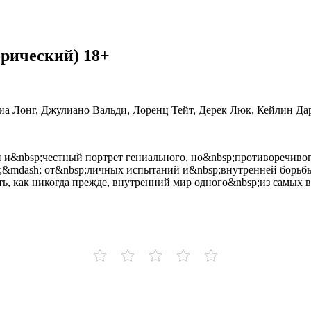
орический) 18+
иа Лонг, Джулиано Вальди, Лоренц Тейт, Дерек Люк, Кейлин Д
и&nbsp;честный портрет гениального, но&nbsp;противоречивого
p;&mdash; от&nbsp;личных испытаний и&nbsp;внутренней борьб
ть, как никогда прежде, внутренний мир одного&nbsp;из самых