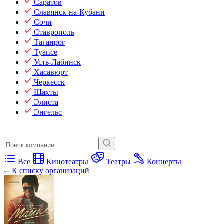
Саратов
Славянск-на-Кубани
Сочи
Ставрополь
Таганрог
Туапсе
Усть-Лабинск
Хасавюрт
Черкесск
Шахты
Элиста
Энгельс
Все
Кинотеатры
Театры
Концерты
К списку организаций