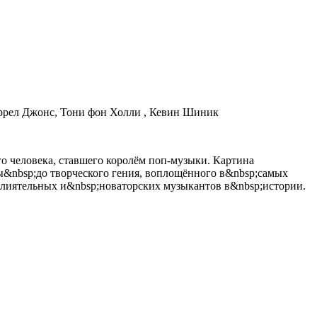
аррел Джонс, Тони фон Холли , Кевин Шиник
 человека, ставшего королём поп-музыки. Картина
ы&nbsp;до творческого гения, воплощённого в&nbsp;самых
 влиятельных и&nbsp;новаторских музыкантов в&nbsp;истории.