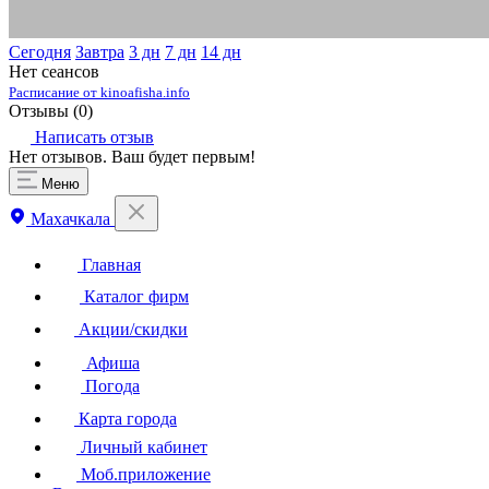
Сегодня
Завтра
3 дн
7 дн
14 дн
Нет сеансов
Расписание от kinoafisha.info
Отзывы (
0
)
Написать отзыв
Нет отзывов. Ваш будет первым!
Меню
Махачкала
Главная
Каталог фирм
Акции/скидки
Афиша
Погода
Карта города
Личный кабинет
Моб.приложение