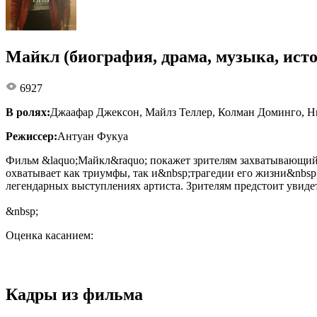
Майкл (биография, драма, музыка, ист
6927
В ролях:
Джаафар Джексон, Майлз Теллер, Колман Доминго, Н
Режиссер:
Антуан Фукуа
Фильм &laquo;Майкл&raquo; покажет зрителям захватывающий 
охватывает как триумфы, так и&nbsp;трагедии его жизни&nbs
легендарных выступлениях артиста. Зрителям предстоит увиде
&nbsp;
Оценка касанием:
Кадры из фильма