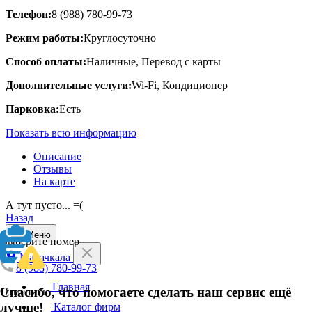
Телефон:
8 (988) 780-99-73
Режим работы:
Круглосуточно
Способ оплаты:
Наличные, Перевод с карты
Дополнительные услуги:
Wi-Fi, Кондиционер
Парковка:
Есть
Показать всю информацию
Описание
Отзывы
На карте
А тут пусто... =(
Назад
Меню
Выберите номер
Махачкала
8 (988) 780-99-73
Главная
Спасибо, что помогаете сделать наш сервис ещё
Отменить
лучше!
Каталог фирм