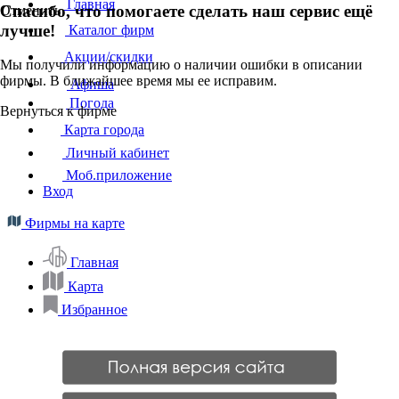
Главная
Спасибо, что помогаете сделать наш сервис ещё
Отменить
лучше!
Каталог фирм
Акции/скидки
Мы получили информацию о наличии ошибки в описании
фирмы. В ближайшее время мы ее исправим.
Афиша
Погода
Вернуться к фирме
Карта города
Личный кабинет
Моб.приложение
Вход
Фирмы на карте
Главная
Карта
Избранное